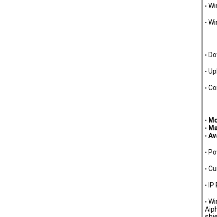
Wi
•
Wi
•
Wi
Do
•
Up
•
Co
•
M
Mo
•
Ma
•
Av
•
Po
•
Cu
•
IP
•
Wi
•
Aip
shi