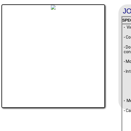
JO
SPE
Vi
•
Co
•
Do
•
con
Mo
•
In
•
M
•
Ca
•
F
S